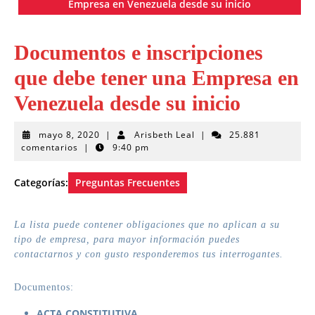
Empresa en Venezuela desde su inicio
Documentos e inscripciones
que debe tener una Empresa en
Venezuela desde su inicio
mayo
Arisbeth
mayo 8, 2020
|
Arisbeth Leal
|
25.881
8,
Leal
comentarios
|
9:40 pm
2020
Categorías:
Preguntas Frecuentes
La lista puede contener obligaciones que no aplican a su
tipo de empresa, para mayor información puedes
contactarnos y con gusto responderemos tus interrogantes.
Documentos:
ACTA CONSTITUTIVA