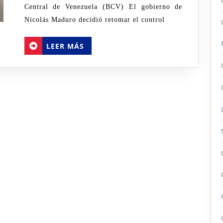
Central de Venezuela (BCV) El gobierno de
impuso
Nicolás Maduro decidió retomar el control
el
gobierno
LEER
LEER MÁS
MÁS
a
27
productos
regulados