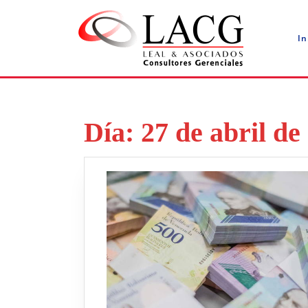
Saltar
al
contenido
In
Día:
27 de abril de