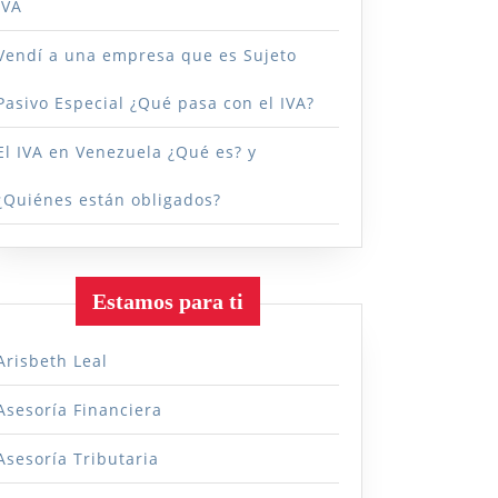
IVA
s
Vendí a una empresa que es Sujeto
nios
Pasivo Especial ¿Qué pasa con el IVA?
El IVA en Venezuela ¿Qué es? y
¿Quiénes están obligados?
Estamos para ti
Arisbeth Leal
Asesoría Financiera
Asesoría Tributaria