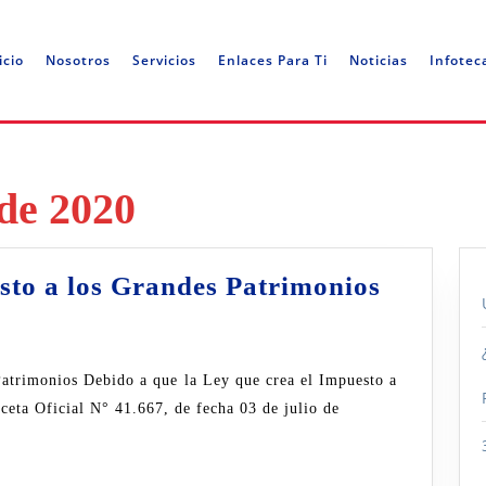
icio
Nosotros
Servicios
Enlaces Para Ti
Noticias
Infotec
 de 2020
17
sto a los Grandes Patrimonios
Claves
sobre
el
ceta Oficial N° 41.667, de fecha 03 de julio de
Impuest
a
los