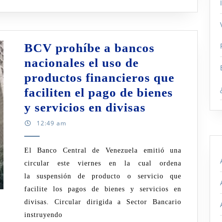
Grande
Patrimo
BCV prohíbe a bancos
nacionales el uso de
productos financieros que
faciliten el pago de bienes
BCV
y servicios en divisas
prohíbe
12:49 am
a
bancos
El Banco Central de Venezuela emitió una
circular este viernes en la cual ordena
nacionales
la suspensión de producto o servicio que
el
facilite los pagos de bienes y servicios en
uso
divisas. Circular dirigida a Sector Bancario
de
instruyendo