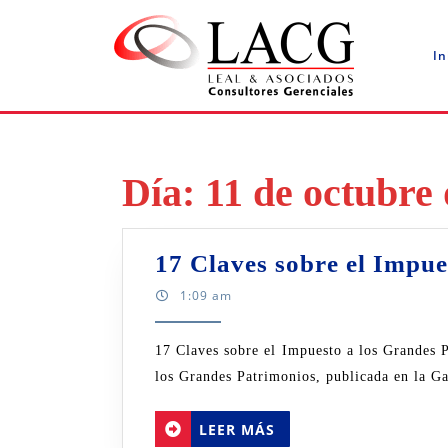
Saltar
al
contenido
In
Día:
11 de octubre
17 Claves sobre el Impue
1:09 am
17 Claves sobre el Impuesto a los Grandes Patrimonios Debido a que la Ley que crea el Impuesto a
los Grandes Patrimonios, publicada en la Ga
LEER
LEER MÁS
MÁS