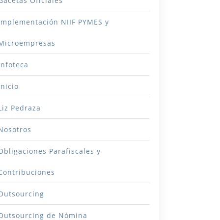
Gacetas Oficiales
Implementación NIIF PYMES y
Microempresas
Infoteca
Inicio
Liz Pedraza
Nosotros
Obligaciones Parafiscales y
Contribuciones
Outsourcing
Outsourcing de Nómina