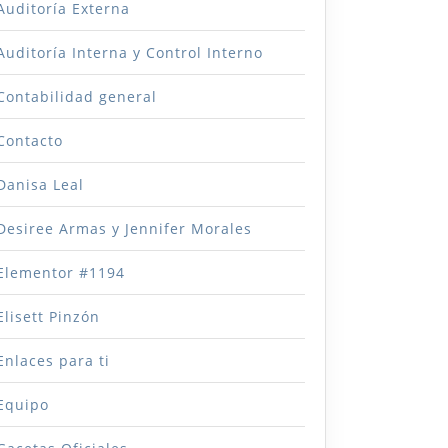
Auditoría Externa
Auditoría Interna y Control Interno
Contabilidad general
Contacto
Danisa Leal
Desiree Armas y Jennifer Morales
Elementor #1194
Elisett Pinzón
Enlaces para ti
Equipo